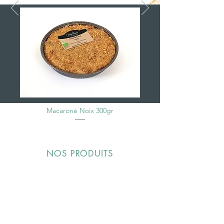
Macaroné Noix 300gr
Cookies Bio Sarrasin P
NOS PRODUITS
VENEZ DÉGUSTEZ
NOS CRÉATIONS
GOURMANDES