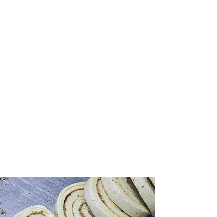
Des créations uniques et un savoir-faire
artisanal reconnu par les grands chefs pour
le plaisir des papilles.
CONTACTEZ NOUS
VENEZ DÉGUSTEZ
DES PRODUITS SAINS
Des ingrédients d’une qualité exceptionnelle :
bio, frais, complets, non raffinées, sans additifs
et sans conservateurs.
PRODUITS