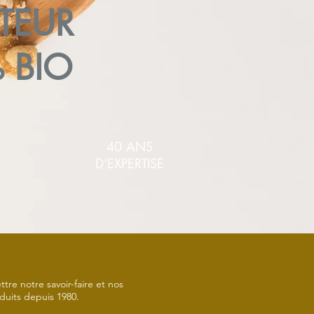
ATEUR
% BIO
40 ANS
D'EXPERTISE
re notre savoir-faire et nos
oduits depuis 1980.