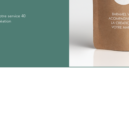
tre service 40
réation
Nous
dévelop