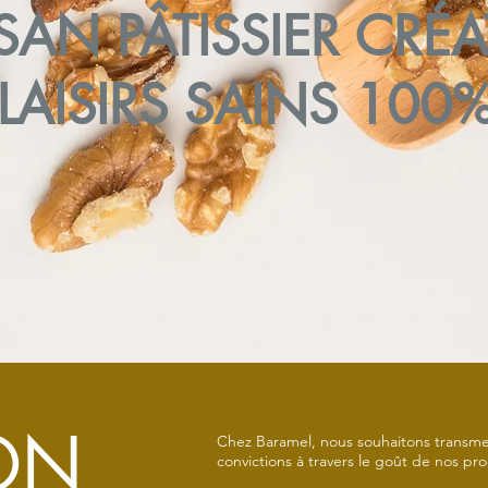
SAN PÂTISSIER CRÉ
LAISIRS SAINS 100
ON
Chez Baramel, nous souhaitons transmett
convictions à travers le goût de nos pr