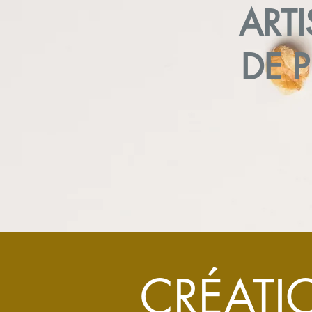
ARTI
DE P
CRÉATI