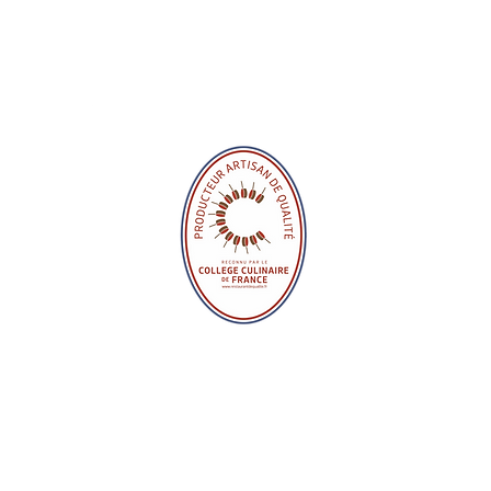
Nous sommes
UCTEUR ARTISAN DE QU
ÊTRE RECONNU
- C’est quel
DE QUALITÉ
EL :
- C’est q
artisanales po
- C’est 
le goût authentiq
des produits bon 
es chefs fondateurs du Collège Culinaire de France
, vous retrouverez par e
ain Ducasse, Anne-Sophie Pic, George Blanc, Yannick Alleno et tant d’autr