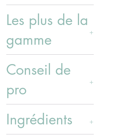
- Expérience d'apiculteur
Les plus de la
- Circuit court avec nos partenaires
apiculteurs
gamme
- Pas de mélange d'origine et de récolte
Conseil de
- Miel extrait à froid
- Miel non pasteurisé
- Miel non filtré
pro
La finesse de son goût en fait un ingrédient
Ingrédients
incontournable en cuisine.
Selon les méthodes ayurvédiques il est
déconseillé de chauffé le miel pour
conserver toutes ses vertus.
Miel de fleurs*