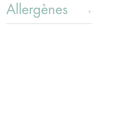
Allergènes
Produit issu de l'agriculture biologique.
Certifié par Ecocert FR-BIO-01.
Aucun
Degrés
d'intensité du
miel
1/3
CONDITIONS GÉNÉRALES DE VENTE
NOUS CONTACTER
Mme