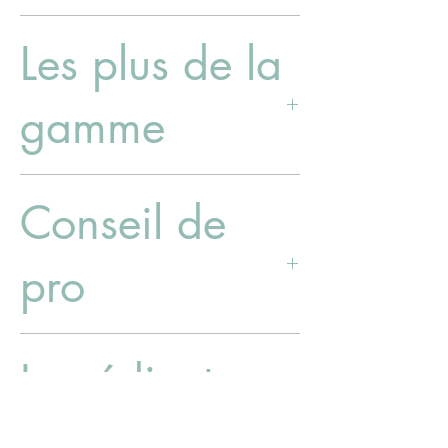
- expérience d'apiculteur
Les plus de la
- circuit court avec nos partenaires
apiculteurs
gamme
- Pas de mélange d'origine et de récolte
Conseil de
- Miel extrait à froid
- Miel non pasteurisé
- Miel non filtré
pro
La finesse de son goût en fait un ingrédient
Ingrédients
incontournable en cuisine.
Selon les méthodes ayurvédiques il est
déconseillé de chauffé le miel pour
conserver toutes ses vertus.
Miel de fleurs*