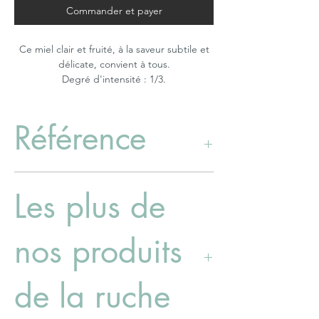
Commander et payer
Ce miel clair et fruité, à la saveur subtile et
délicate, convient à tous.
Degré d'intensité : 1/3.
Référence
50016406 (250g), 50016506 (500g),
Les plus de
nos produits
de la ruche