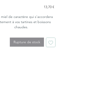
Prix
13,70 €
i miel de caractère qui s'accordera
itement à vos tartines et boissons
chaudes.
de forêt présente d'autres bienfaits
 riche en oligo-éléments et favorise la
Rupture de stock
circulation sanguine.
Degré d'intensité : 3/3.