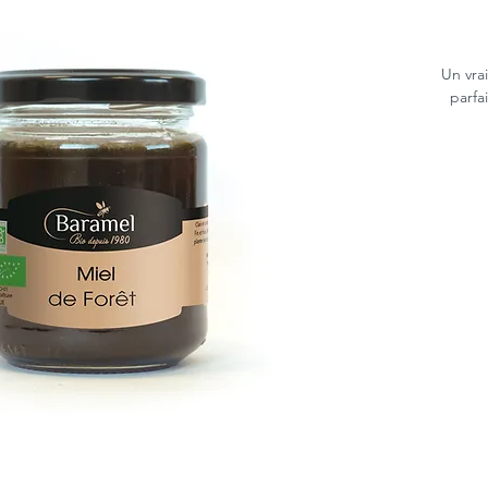
Un vra
parfa
Le miel 
: Il est