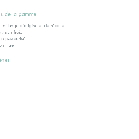
lus de la gamme
e mélange d'origine et de récolte
xtrait à froid
non pasteurisé
on filtré
ènes