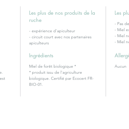
Les plus de nos produits de la
Les p
ruche
- Pas d
- Miel e
- expérience d'apiculteur
- Miel 
- circuit court avec nos partenaires
- Miel n
apiculteurs
Ingrédients
Allerg
Miel de forêt biologique *
Aucun
e.
* produit issu de l'agriculture
est
biologique. Certifié par Ecocert FR-
BIO-01.