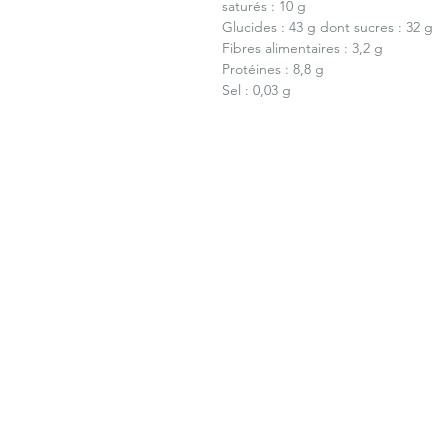
saturés : 10 g
Glucides : 43 g dont sucres : 32 g
Fibres alimentaires : 3,2 g
Protéines : 8,8 g
Sel : 0,03 g
SAVOIR-FAIRE
OÙ NOUS TROUVER
MA BOUTIQUE
ACCUEIL