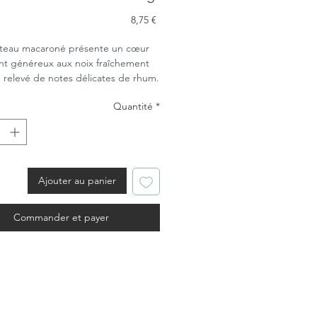
Prix
8,75 €
teau macaroné présente un cœur
nt généreux aux noix fraîchement
 relevé de notes délicates de rhum.
Pour 6 gourmands.
Quantité
*
Ajouter au panier
Commander et payer