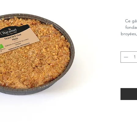
Ce gâ
fonda
broyées,