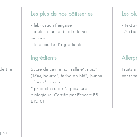
Les plus de nos pâtisseries
Les p
- fabrication française
- Textu
- œufs et farine de blé de nos
- Au beu
régions
- liste courte d'ingrédients
Ingrédients
Allerg
de thé
Sucre de canne non raffiné*, noix*
Fruits à
(16%), beurre*, farine de blé*, jaunes
contena
d'œufs* , rhum.
* produit issu de l'agriculture
biologique. Certifié par Ecocert FR-
BIO-01.
 gras