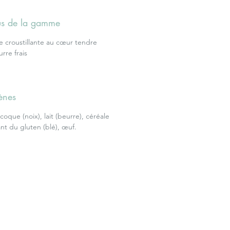
lus de la gamme
re croustillante au cœur tendre
rre frais
ènes
 coque (noix), lait (beurre), céréale
nt du gluten (blé), œuf.