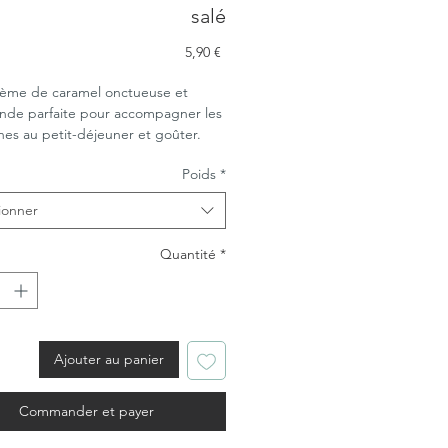
salé
Prix
5,90 €
ème de caramel onctueuse et
de parfaite pour accompagner les
ines au petit-déjeuner et goûter.
Poids
*
ionner
Quantité
*
Ajouter au panier
Commander et payer