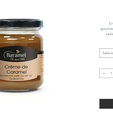
Cr
gourman
tart
Sélect